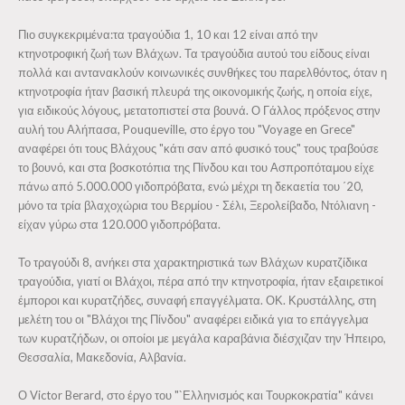
Πιο συγκεκριμένα:τα τραγούδια 1, 10 και 12 είναι από την
κτηνοτροφική ζωή των Βλάχων. Τα τραγούδια αυτού του είδους είναι
πολλά και αντανακλούν κοινωνικές συνθήκες του παρελθόντος, όταν η
κτηνοτροφία ήταν βασική πλευρά της οικονομικής ζωής, η οποία είχε,
για ειδικούς λόγους, μετατοπιστεί στα βουνά. Ο Γάλλος πρόξενος στην
αυλή του Αλήπασα, Pouqueville, στο έργο του "Voyage en Grece"
αναφέρει ότι τους Βλάχους "κάτι σαν από φυσικό τους" τους τραβούσε
το βουνό, και στα βοσκοτόπια της Πίνδου και του Ασπροπόταμου είχε
πάνω από 5.000.000 γιδοπρόβατα, ενώ μέχρι τη δεκαετία του ΄20,
μόνο τα τρία βλαχοχώρια του Βερμίου - Σέλι, Ξερολείβαδο, Ντόλιανη -
είχαν γύρω στα 120.000 γιδοπρόβατα.
Το τραγούδι 8, ανήκει στα χαρακτηριστικά των Βλάχων κυρατζίδικα
τραγούδια, γιατί οι Βλάχοι, πέρα από την κτηνοτροφία, ήταν εξαιρετικοί
έμποροι και κυρατζήδες, συναφή επαγγέλματα. ΟΚ. Κρυστάλλης, στη
μελέτη του οι "Βλάχοι της Πίνδου" αναφέρει ειδικά για το επάγγελμα
των κυρατζήδων, οι οποίοι με μεγάλα καραβάνια διέσχιζαν την Ήπειρο,
Θεσσαλία, Μακεδονία, Αλβανία.
Ο Victor Berard, στο έργο του "`Ελληνισμός και Τουρκοκρατία" κάνει