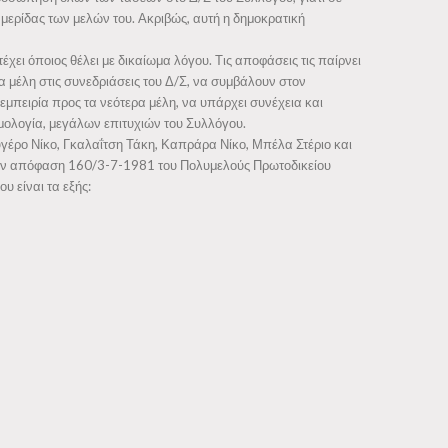
μερίδας των μελών του. Ακριβώς, αυτή η δημοκρατική
χει όποιος θέλει με δικαίωμα λόγου. Τις αποφάσεις τις παίρνει
α μέλη στις συνεδριάσεις του Δ/Σ, να συμβάλουν στον
εμπειρία προς τα νεότερα μέλη, να υπάρχει συνέχεια και
ομολογία, μεγάλων επιτυχιών του Συλλόγου.
γέρο Νίκο, Γκαλαΐτση Τάκη, Καπράρα Νίκο, Μπέλα Στέριο και
 την απόφαση 160/3-7-1981 του Πολυμελούς Πρωτοδικείου
υ είναι τα εξής: