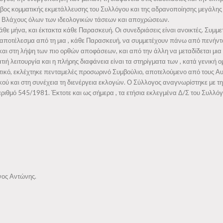
ος κομματικής εκμετάλλευσης του Συλλόγου και της αδρανοποίησης μεγάλης 
Επιστημονικές και Κοινωνικές Δράσεις
υς Βλάχους όλων των ιδεολογικών τάσεων και αποχρώσεων.
θε μήνα, και έκτακτα κάθε Παρασκευή. Οι συνεδριάσεις είναι ανοικτές. Συμμετέ
ως αποτέλεσμα από τη μια , κάθε Παρασκευή, να συμμετέχουν πάνω από πενήντ
και στη λήψη των πιο ορθών αποφάσεων, και από την άλλη να μεταδίδεται μια 
ή λειτουργία και η πλήρης διαφάνεια είναι τα στηρίγματα των , κατά γενική 
τικό, εκλέχτηκε πενταμελές προσωρινό Συμβούλιο, αποτελούμενο από τους Αυ
κού και στη συνέχεια τη διενέργεια εκλογών. Ο Σύλλογος αναγνωρίστηκε με
ριθμό 545/1981. Έκτοτε και ως σήμερα , τα ετήσια εκλεγμένα Δ/Σ του Συλλόγο
νος Αντώνης.