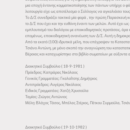
μια εποχή έντονης κομματικοποίησης των πάντων υπήρχε ο φόβ
λειτουργία είχε ως αποτέλεσμα ο Σύλλογος να αγκαλιάσει το
Το Δ/Σ συνεδριάζει τακτικά μία φορά , την πρώτη Παρασκευή κά
το Δ/Σ που έχει και την ευθύνη έναντι των μελών. Αυτό έχει 
εμπλουτισμό του διαλόγου με εποικοδομητικές προτάσεις, άρα 
επομένως, εποικοδομητική ανανέωση των Δ/Σ. Αυτή η δημοκρατι
Από τα εκατό (100) ιδρυτικά μέλη, που επέγραψαν το Καταστα
Τσιάνο Αντώνη, με μόνο σκοπό την αναγνώριση του καταστατι
Βέροιας και καταχωρίστηκε στο βιβλίο σωματείων με αύξοντα α
Διοικητικό Συμβούλιο ( 18-9-1981 )
Πρόεδρος: Καπράρας Νικόλαος
Γενικός Γραμματέας: Γκαλαΐτσης Δημήτριος
Αντιπρόεδρος: Αυγέρος Νικόλαος
Ειδικός Γραμματέας: Χατζή Χρυσούλα
Ταμίας: Ζιώγας Αντώνιος
Μέλη: Βλάχος Τάσος, Μπέλας Στέριος, Πέτκου Συρμούλα, Τσιά
Διοικητικό Συμβούλιο ( 19-10-1982 )