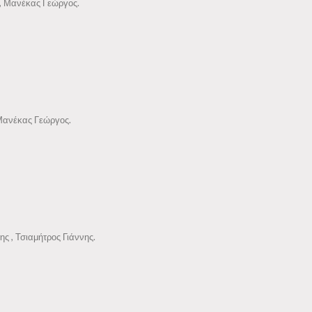
ς, Μανέκας Γεώργος.
 Μανέκας Γεώργος.
ς , Τσιαμήτρος Γιάννης.