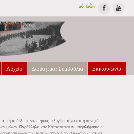
Αρχείο
Διοικητικά Συμβούλια
Επικοινωνία
Μουσική
Δισκογραφία
Φωτογραφία
Μουσείο Αρμανικής Μουσικής
Βιβλίο
Εκδόσεις
Ημερολόγια
Βιβλιοθήκη Συλλόγου
Βιβλία
τατική πρόβλεψη για ετήσιες εκλογές στόχευε στη συνεχή
ση των μελών. Παράλληλα, στο Καταστατικό συμπεριλήφτηκαν
Δημοσιευμένα Άρθρα
κπροσώπηση όλων των τάσεων στο Δ/Σ του Συλλόγου, γιατί σε