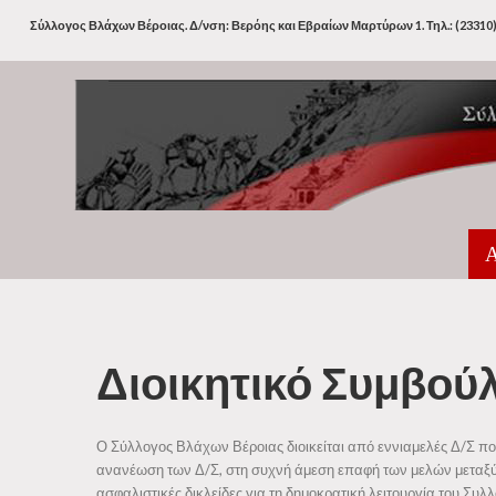
Σύλλογος Βλάχων Βέροιας. Δ/νση: Βερόης και Εβραίων Μαρτύρων 1. Τηλ.: (23310)
Α
Διοικητικό
Συμβούλ
Ο Σύλλογος Βλάχων Βέροιας διοικείται από εννιαμελές Δ/Σ πο
ανανέωση των Δ/Σ, στη συχνή άμεση επαφή των μελών μεταξύ τ
ασφαλιστικές δικλείδες για τη δημοκρατική λειτουργία του Συ