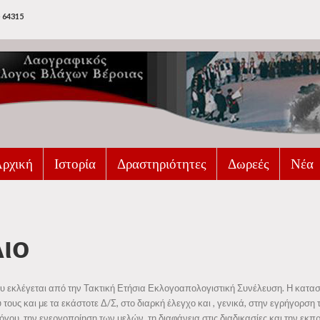
 64315
ρχική
Ιστορία
Δραστηριότητες
Δωρεές
Νέα
Οι Βλάχοι
Τμήμα Χορευτικό
ιο
Οι Βλάχοι της
Χορωδία
Βέροιας
Θεατρική Ομάδα
Η Βλάχικη Γλώσσα
Τμήμα εκμάθησης γλώσσας
υ εκλέγεται από την Τακτική Ετήσια Εκλογοαπολογιστική Συνέλευση. Η κατασ
Τα Βλάχικα
ους και με τα εκάστοτε Δ/Σ, στο διαρκή έλεγχο και , γενικά, στην εγρήγορ
Παιδικά τμήματα
Τραγούδια
λλόγου, την ενεργοποίηση των μελών, τη διαφάνεια στις διαδικασίες και την ε