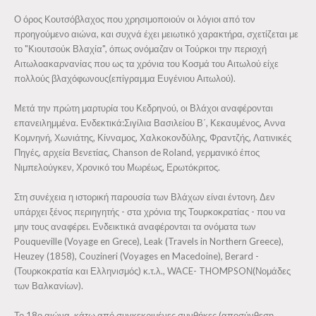
Δισκογραφία
Ο όρος Κουτσόβλαχος που χρησιμοποιούν οι λόγιοι από τον
Μουσείο Αρμανικής Μουσικής
προηγούμενο αιώνα, και συχνά έχει μειωτικό χαρακτήρα, σχετίζεται με
το "Κιουτσούκ Βλαχία", όπως ονόμαζαν οι Τούρκοι την περιοχή
Φωτογραφία
Αιτωλοακαρνανίας που ως τα χρόνια του Κοσμά του Αιτωλού είχε
Βιβλίο
πολλούς βλαχόφωνους(επίγραμμα Ευγένιου Αιτωλού).
Εκδόσεις
Μετά την πρώτη μαρτυρία του Κεδρηνού, οι Βλάχοι αναφέρονται
επανειλημμένα. Ενδεκτικά:Σιγίλια Βασιλείου Β΄, Κεκαυμένος, Αννα
Ημερολόγια
Κομνηνή, Χωνιάτης, Κίνναμος, Χαλκοκονδύλης, Φραντζής, Λατινικές
Βιβλία
Πηγές, αρχεία Βενετίας, Chanson de Roland, γερμανικό έπος
Νιμπελούγκεν, Χρονικό του Μωρέως, Ερωτόκριτος.
Βιβλιοθήκη Συλλόγου
Δημοσιευμένα Άρθρα
Στη συνέχεια η ιστορική παρουσία των Βλάχων είναι έντονη. Δεν
υπάρχει ξένος περιηγητής - στα χρόνια της Τουρκοκρατίας - που να
Διοικητικά Συμβούλια
μην τους αναφέρει. Ενδεικτικά αναφέρονται τα ονόματα των
Pouqueville (Voyage en Grece), Leak (Travels in Northern Greece),
Επικοινωνία
Heuzey (1858), Coυzineri (Voyages en Macedoine), Berard -
(Τουρκοκρατία και Ελληνισμός) κ.τ.λ., WACE- THOMPSOΝ(Νομάδες
των Βαλκανίων).
Το 18ο αιώνα, κάτω από συγκεκριμένες συνθήκες (αποσύνθεση