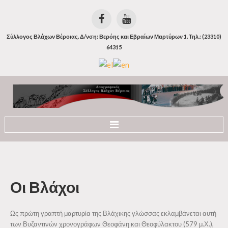
Σύλλογος Βλάχων Βέροιας. Δ/νση: Βερόης και Εβραίων Μαρτύρων 1. Τηλ.: (23310)
64315
Αρχική
Ιστορία
Οι
Βλάχοι
Οι Βλάχοι
Οι Βλάχοι της Βέροιας
Ως πρώτη γραπτή μαρτυρία της Βλάχικης γλώσσας εκλαμβάνεται αυτή
των Βυζαντινών χρονογράφων Θεοφάνη και Θεοφύλακτου (579 μ.Χ.),
Η Βλάχικη Γλώσσα