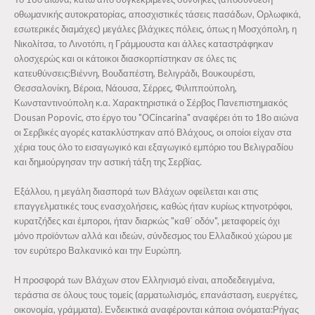
οθωμανικής αυτοκρατορίας, αποσχιστικές τάσεις πασάδων, Ορλωφικά,
εσωτερικές διαμάχες) μεγάλες βλάχικες πόλεις, όπως η Μοσχόπολη, η
Νικολίτσα, το Λινοτόπι, η Γράμμουστα και άλλες καταστράφηκαν
ολοσχερώς και οι κάτοικοι διασκορπίστηκαν σε όλες τις
κατευθύνσεις:Βιέννη, Βουδαπέστη, Βελιγράδι, Βουκουρέστι,
Θεσσαλονίκη, Βέροια, Νάουσα, Σέρρες, Φιλιππούπολη,
Κωνσταντινούπολη κ.α. Χαρακτηριστικά ο Σέρβος Πανεπιστημιακός
Dousan Popovic, στο έργο του "ΟCincarina" αναφέρει ότι το 18ο αιώνα
οι Σερβικές αγορές κατακλύστηκαν από Βλάχους, οι οποίοι είχαν στα
χέρια τους όλο το εισαγωγικό και εξαγωγικό εμπόριο του Βελιγραδίου
και δημιούργησαν την αστική τάξη της Σερβίας.
Εξάλλου, η μεγάλη διασπορά των Βλάχων οφείλεται και στις
επαγγελματικές τους ενασχολήσεις, καθώς ήταν κυρίως κτηνοτρόφοι,
κυρατζήδες και έμποροι, ήταν διαρκώς "καθ΄ οδόν", μεταφορείς όχι
μόνο προϊόντων αλλά και ιδεών, σύνδεσμος του Ελλαδικού χώρου με
τον ευρύτερο Βαλκανικό και την Ευρώπη.
Η προσφορά των Βλάχων στον Ελληνισμό είναι, αποδεδειγμένα,
τεράστια σε όλους τους τομείς (αρματωλισμός, επανάσταση, ευεργέτες,
οικονομία, γράμματα). Ενδεικτικά αναφέρονται κάποια ονόματα:Ρήγας