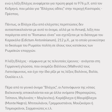
ενώ η λέξη Βλάχος αναφέρεται για πρώτη φορά το 976 μ.Χ. από τον
Τα Βλάχικα Τραγούδια
Κεδρηνό, που μιλάει για "Βλάχους οδίτες" στην περιοχή Καστοριάς -
Πρέσπας.
Δραστηριότητες
Πάντως, οι Βλάχοι έξω από ελάχιστες περιπτώσεις δεν
Τμήμα Χορευτικό
αυτοαποκαλούνται με αυτό το όνομα, αλλά με το Αrnanji, λέξη που
Χορωδία
παράγεται από το "Romanus cives" και σχετίζεται με το διάταγμα του
Καρακάλα (Edictum Antoninianum), 212 μ.Χ., με το οποίο γενικεύτηκε
Θεατρική Ομάδα
το δικαίωμα του Ρωμαίου πολίτη σε όλους τους κατοίκους των
Ρωμαϊκών επαρχιών.
Τμήμα εκμάθησης γλώσσας
Παιδικά τμήματα
Η λέξη Βλάχος - σύμφωνα με τις τελευταίες έρευνες - ανάγεται στη
Γερμανική γλώσσα, που ονομάζει Βάλλους (Walhvolc) τους
Επιστημονικές και Κοινωνικές Δράσεις
Λατινόφωνους, και έχει την ίδια ρίζα με τις λέξεις Βαλόνος, Βαλία,
Ουαλία κ.τ.λ.
Δωρεές
Νέα
Πέρα από το γενικό όνομα "Βλάχος", οι Λατινόφωνοι της νότιας
Βαλκανικής αποκαλούνται και με άλλα ονόματα (Φαρσιαρώτες,
Αρχείο
Τσίπανιι, Μιγλινιάτς = Μογλενίτες), Καράβλαχοι ή Μαυρόβλαχοι
(Monte Negro), Μπιτουλιάνοι, Γραμμουστιάνοι, Μουζικιάρoι ή
Μουσική
Τσιμουρεάνοι, Σαρμανιώτες κ.τ.λ.