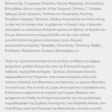
Βελεστινλής, Γεωργάκης Ολύμπιος, Γιάννης Φαρμάκης, Χατζηπέτρος,
Βλαχαβαίοι, όλοι οι ευεργέτες (πλην Συγγρού), Ζάππας, Γ. Σταύρου,
Αβέρωφ, Σίνας, Δούμπας, Τοσίτσας και Στουρνάρας, Κωλέτης,
Σπυρίδων Λάμπρου, Παπάγος, Σβώλος, Κρυστάλλης και άλλοι που με
το αίμα και το πνεύμα τους, το χρήμα και τις δωρεές τους, στέριωσαν
οικονομικά το νεοσύστατο Ελληνικό κράτος και έβαλαν τα θεμέλιά του.
Και μια διάσταση στη νεότερη Ελλάδα που δεν είναι πλατιά
γνωστή:πολλοί σύγχρονοι καλλιτέχνες έχουν βλάχικη
καταγωγή:Κουτσομύτης, Προκόβας, Παπατάκης, Τσιτσάνης, Βίρβος,
Καλδάρας, Μητροπάνος, Σγούρος, Μουσαφίρης κ.ά.
Παρά την τεράστια διασπορά και τις αντίξοες συνθήκες και σήμερα
ακόμη ζουν χιλιάδες Βλάχοι έξω από την Ελληνική Επικράτεια:
Αλβανία, περιοχή Μοναστηρίου - Σκοπίων, Βουλγαρία (όσοι δεν
αφομοιώθηκαν) και Ρουμανία, στην οποία κατέφυγαν κάτω από
ποικίλες πολιτικές και εθνικιστικές σκοπιμότητες, τις πρώτες δεκαετίες
του αιώνα μας. Και σε αυτές τις χώρες είναι τεράστια η προσφορά τους.
Ενδεικτικά αναφέρονται τα ονόματα του Γιώργου Μούρνου που
μετέφρασε την Ιλιάδα στη Ρουμανική γλώσσα, και του μεγαλύτερου
κωμωδιογράφου της Σερβικής λογοτεχνίας, του Αλκιβιάδη Νούσια, που
είναι Βλάχος από την Κλεισούρα της Μακεδονίας, και είναι γνωστός