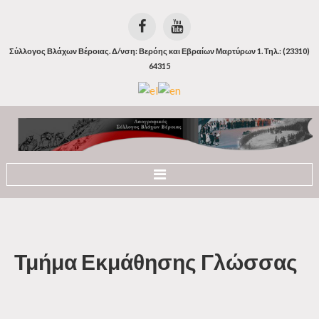
Σύλλογος Βλάχων Βέροιας. Δ/νση: Βερόης και Εβραίων Μαρτύρων 1. Τηλ.: (23310)
64315
Αρχική
Ιστορία
Τμήμα
Εκμάθησης
Γλώσσας
Οι Βλάχοι
Οι Βλάχοι της Βέροιας
Η Βλάχικη Γλώσσα