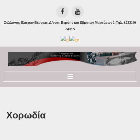
Σύλλογος Βλάχων Βέροιας. Δ/νση: Βερόης και Εβραίων Μαρτύρων 1. Τηλ.: (23310)
64315
Αρχική
Ιστορία
Χορωδία
Οι Βλάχοι
Οι Βλάχοι της Βέροιας
Η Βλάχικη Γλώσσα