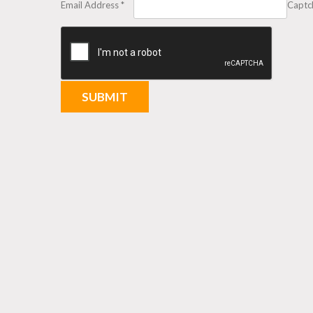
Email Address
*
Captc
SUBMIT