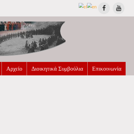
Αρχείο
Διοικητικά Συμβούλια
Επικοινωνία
Μουσική
Δισκογραφία
Φωτογραφία
Μουσείο Αρμανικής Μουσικής
Βιβλίο
Εκδόσεις
Ημερολόγια
Βιβλιοθήκη Συλλόγου
Βιβλία
Δημοσιευμένα Άρθρα