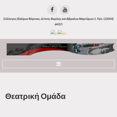
Σύλλογος Βλάχων Βέροιας. Δ/νση: Βερόης και Εβραίων Μαρτύρων 1. Τηλ.: (23310)
64315
Αρχική
Ιστορία
Θεατρική
Ομάδα
Οι Βλάχοι
Οι Βλάχοι της Βέροιας
Η Βλάχικη Γλώσσα