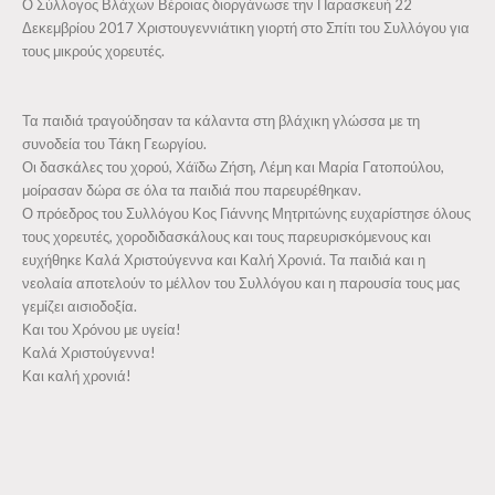
Ο Σύλλογος Βλάχων Βέροιας διοργάνωσε την Παρασκευή 22
Δεκεμβρίου 2017 Χριστουγεννιάτικη γιορτή στο Σπίτι του Συλλόγου για
Τα Βλάχικα Τραγούδια
τους μικρούς χορευτές.
Δραστηριότητες
Τμήμα Χορευτικό
Τα παιδιά τραγούδησαν τα κάλαντα στη βλάχικη γλώσσα με τη
συνοδεία του Τάκη Γεωργίου.
Χορωδία
Οι δασκάλες του χορού, Χάϊδω Ζήση, Λέμη και Μαρία Γατοπούλου,
Θεατρική Ομάδα
μοίρασαν δώρα σε όλα τα παιδιά που παρευρέθηκαν.
Ο πρόεδρος του Συλλόγου Κος Γιάννης Μητριτώνης ευχαρίστησε όλους
Τμήμα εκμάθησης γλώσσας
τους χορευτές, χοροδιδασκάλους και τους παρευρισκόμενους και
ευχήθηκε Καλά Χριστούγεννα και Καλή Χρονιά. Τα παιδιά και η
Παιδικά τμήματα
νεολαία αποτελούν το μέλλον του Συλλόγου και η παρουσία τους μας
Επιστημονικές και Κοινωνικές Δράσεις
γεμίζει αισιοδοξία.
Και του Χρόνου με υγεία!
Δωρεές
Καλά Χριστούγεννα!
Και καλή χρονιά!
Νέα
Αρχείο
Μουσική