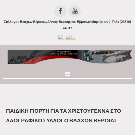
Σύλλογος Βλάχων Βέροιας. Δ/νση: Βερόης και Εβραίων Μαρτύρων 1. Τηλ.: (23310)
64315
Αρχική
Ιστορία
ΠΑΙΔΙΚΗ
ΓΙΟΡΤΗ
ΓΙΑ
ΤΑ
ΧΡΙΣΤΟΥΓΕΝΝΑ
ΣΤΟ
Οι Βλάχοι
ΛΑΟΓΡΑΦΙΚΟ
ΣΥΛΛΟΓΟ
ΒΛΑΧΩΝ
ΒΕΡΟΙΑΣ
Οι Βλάχοι της Βέροιας
Η Βλάχικη Γλώσσα